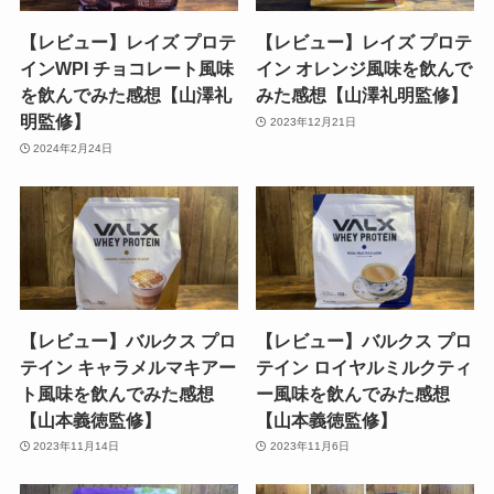
【レビュー】レイズ プロテ
【レビュー】レイズ プロテ
インWPI チョコレート風味
イン オレンジ風味を飲んで
を飲んでみた感想【山澤礼
みた感想【山澤礼明監修】
明監修】
2023年12月21日
2024年2月24日
【レビュー】バルクス プロ
【レビュー】バルクス プロ
テイン キャラメルマキアー
テイン ロイヤルミルクティ
ト風味を飲んでみた感想
ー風味を飲んでみた感想
【山本義徳監修】
【山本義徳監修】
2023年11月14日
2023年11月6日