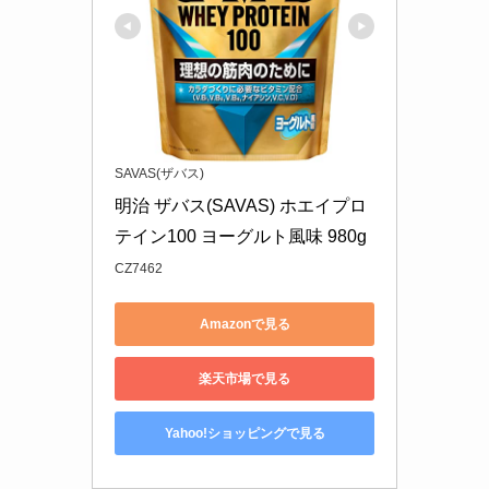
SAVAS(ザバス)
明治 ザバス(SAVAS) ホエイプロ
テイン100 ヨーグルト風味 980g
CZ7462
Amazonで見る
楽天市場で見る
Yahoo!ショッピングで見る