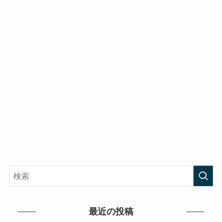
最近の投稿