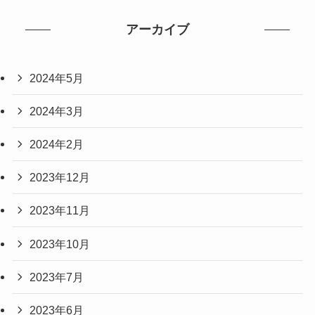
アーカイブ
2024年5月
2024年3月
2024年2月
2023年12月
2023年11月
2023年10月
2023年7月
2023年6月