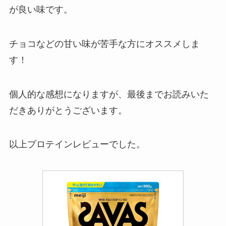
が良い味です。
チョコなどの甘い味が苦手な方にオススメしま
す！
個人的な感想になりますが、最後までお読みいた
だきありがとうございます。
以上プロテインレビューでした。