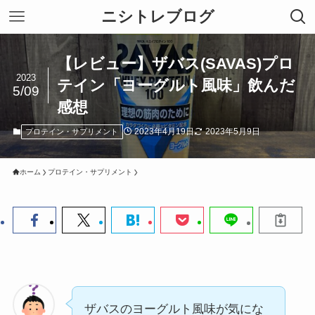
ニシトレブログ
【レビュー】ザバス(SAVAS)プロ
2023
テイン「ヨーグルト風味」飲んだ
5/09
感想
2023年4月19日
2023年5月9日
プロテイン・サプリメント
ホーム
プロテイン・サプリメント
ザバスのヨーグルト風味が気にな