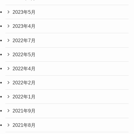
2023年5月
2023年4月
2022年7月
2022年5月
2022年4月
2022年2月
2022年1月
2021年9月
2021年8月