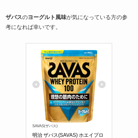
ザバス
の
ヨーグルト風味
が気になっている方の参
考になれば幸いです。
SAVAS(ザバス)
明治 ザバス(SAVAS) ホエイプロ