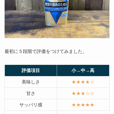
最初に５段階で評価をつけてみました。
評価項目
小→中→高
美味しさ
★★★★☆
甘さ
★★★☆☆
サッパリ感
★★★★★