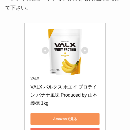
て下さい。
VALX
VALX バルクス ホエイ プロテイ
ン バナナ風味 Produced by 山本
義徳 1kg
Amazonで見る