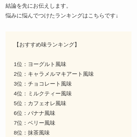
結論を先にお伝えします。
悩みに悩んでつけたランキングはこちらです↓
【おすすめ味ランキング】
1位：ヨーグルト風味
2位：キャラメルマキアート風味
3位：チョコレート風味
4位：ミルクティー風味
5位：カフェオレ風味
6位：バナナ風味
7位：ベリー風味
8位：抹茶風味