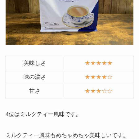
美味しさ
★★★★★
味の濃さ
★★★★☆
甘さ
★★★☆☆
4位はミルクティー風味です。
ミルクティー風味もめちゃめちゃ美味しいです。