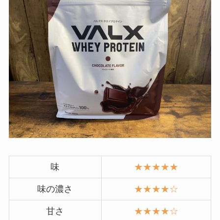
味
★★★★★
味の濃さ
★★★★☆
甘さ
★★★★☆