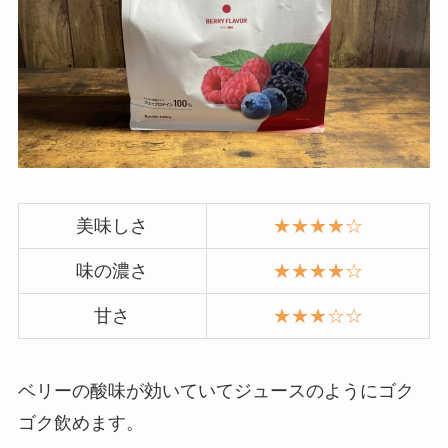
美味しさ
★★★★☆
味の濃さ
★★★★☆
甘さ
★★★☆☆
ベリーの酸味が効いていてジュースのようにゴク
ゴク飲めます。