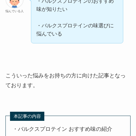
・バルクスプロテインのおすすめ
味が知りたい
悩んでいる人
・バルクスプロテインの味選びに
悩んでいる
こういった悩みをお持ちの方に向けた記事となっ
ております。
本記事の内容
・バルクスプロテイン おすすめ味の紹介