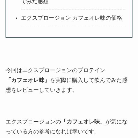
でみた感想
エクスプロージョン カフェオレ味の価格
今回はエクスプロージョンのプロテイン
「カフェオレ味」
を実際に購入して飲んでみた感
想をレビューしていきます。
エクスプロージョンの
「カフェオレ味」
が気にな
っている方の参考になれば幸いです。