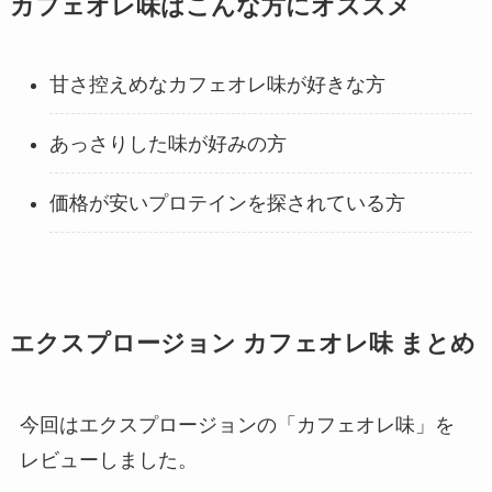
カフェオレ味はこんな方にオススメ
甘さ控えめなカフェオレ味が好きな方
あっさりした味が好みの方
価格が安いプロテインを探されている方
エクスプロージョン カフェオレ味 まとめ
今回はエクスプロージョンの「カフェオレ味」を
レビューしました。