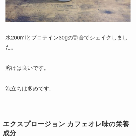
水200mlとプロテイン30gの割合でシェイクしまし
た。
溶けは良いです。
泡立ちは多めです。
エクスプロージョン カフェオレ味の栄養
成分