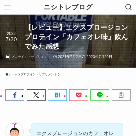
ニシトレブログ
【レビュー】エクスプロージョン
2023
プロテイン「カフェオレ味」飲ん
7/20
でみた感想
2021年7月2日
2023年7月20日
プロテイン・サプリメント
ホーム
プロテイン・サプリメント
エクスプロージョンのカフェオレ