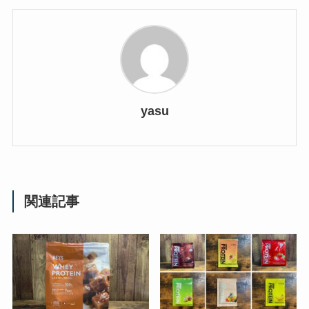
yasu
関連記事