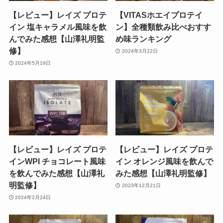
【レビュー】レイズ プロテ
【VITASホエイプロテイ
イン 塩キャラメル風味を飲
ン】全種類飲み比べおすす
んでみた感想【山澤礼明監
め味ランキング
修】
2024年3月22日
2024年5月19日
【レビュー】レイズ プロテ
【レビュー】レイズ プロテ
インWPI チョコレート風味
イン オレンジ風味を飲んで
を飲んでみた感想【山澤礼
みた感想【山澤礼明監修】
明監修】
2023年12月21日
2024年2月24日