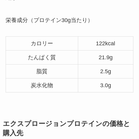
栄養成分（プロテイン30g当たり）
カロリー
122kcal
たんぱく質
21.9g
脂質
2.5g
炭水化物
3.0g
エクスプロージョンプロテインの価格と
購入先