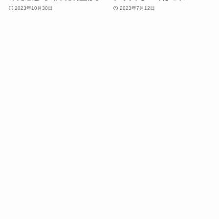
2023年10月30日
2023年7月12日