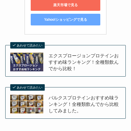
楽天市場で見る
Yahoo!ショッピングで見る
あわせて読みたい
エクスプロージョンプロテインお
すすめ味ランキング！全種類飲ん
でから比較！
あわせて読みたい
バルクスプロテインおすすめ味ラ
ンキング！全種類飲んでから比較
してみました。