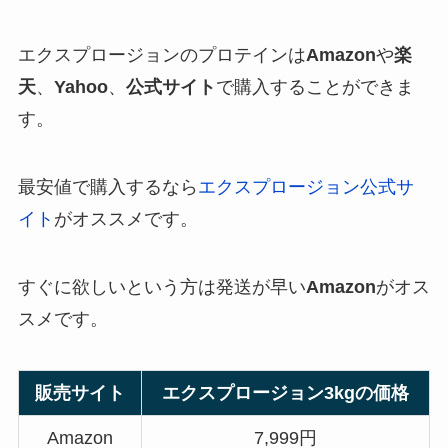
エクスプロージョンのプロテインは
Amazon
や
楽
天
、
Yahoo
、
公式サイト
で購入することができま
す。
最安値で購入するなら
エクスプロージョン公式サ
イト
がオススメです。
すぐに欲しいという方は発送が早い
Amazon
がオス
スメです。
販売サイト
エクスプロージョン3kgの価格
Amazon
7,999円